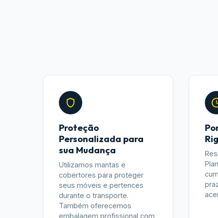
Proteção
Po
Personalizada para
Ri
sua Mudança
Res
Pla
Utilizamos mantas e
cum
cobertores para proteger
pra
seus móveis e pertences
ace
durante o transporte.
Também oferecemos
embalagem profissional com