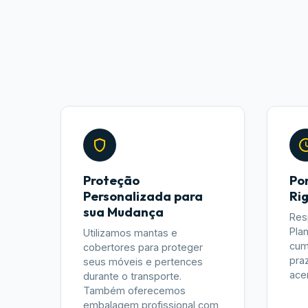
Proteção
Po
Personalizada para
Ri
sua Mudança
Res
Pla
Utilizamos mantas e
cum
cobertores para proteger
pra
seus móveis e pertences
ace
durante o transporte.
Também oferecemos
embalagem profissional com