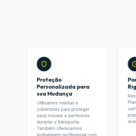
Proteção
Po
Personalizada para
Ri
sua Mudança
Res
Pla
Utilizamos mantas e
cum
cobertores para proteger
pra
seus móveis e pertences
ace
durante o transporte.
Também oferecemos
embalagem profissional com