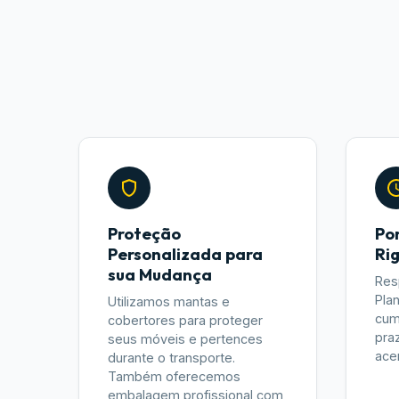
Proteção
Po
Personalizada para
Ri
sua Mudança
Res
Pla
Utilizamos mantas e
cum
cobertores para proteger
pra
seus móveis e pertences
ace
durante o transporte.
Também oferecemos
embalagem profissional com